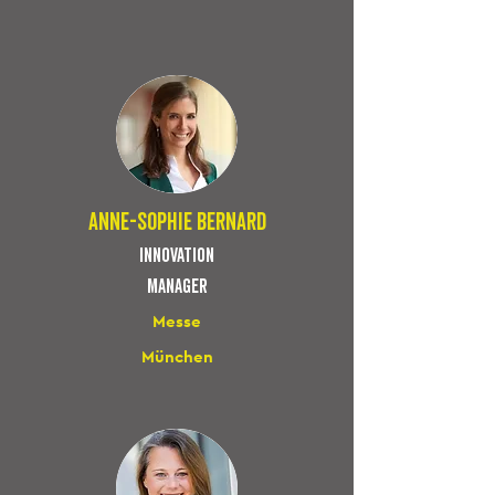
Anne-sophie bernard
innovation
man
ag
er
Messe
München