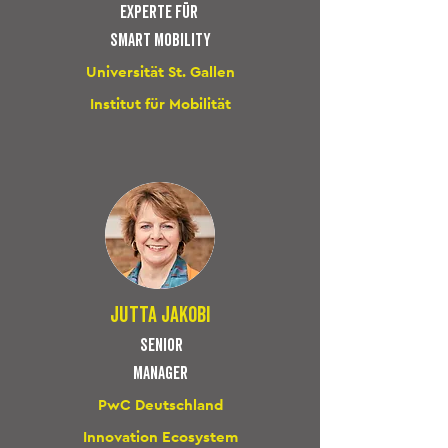
experte für
smart mobility
Universität St. Gallen
Institut für Mobilität
jutta jakobi
senior
man
ager
PwC Deutschland
Innovation Ecosystem