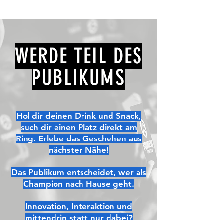
WERDE TEIL DES
PUBLIKUMS
Hol dir deinen Drink und Snack,
such dir einen Platz direkt am
Ring. Erlebe das Geschehen aus
nächster Nähe!
Das Publikum entscheidet
, wer als
Champion nach Hause geht.
Innovation, Interaktion und
mittendrin statt nur dabei?