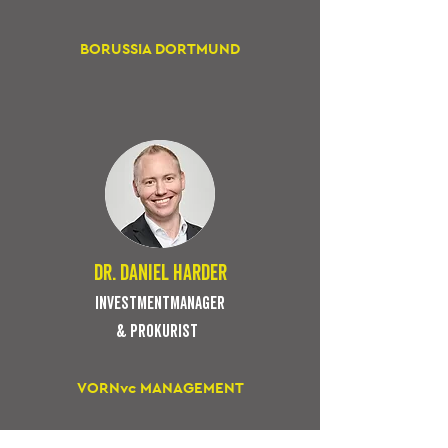
BORUSSIA DORTMUND
dr. daniel harder
Investmentmanager
& Prokurist
VORNvc MANAGEMENT