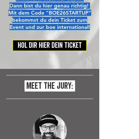
Dann bist du hier genau richtig!
Mit dem Code "BOE26STARTUP"
bekommst du dein Ticket zum
Event und zur boe international!
HOL DIR HIER DEIN TICKET
meet the jury: