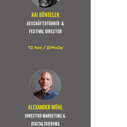
kai bünseler
GESCHÄFTSFÜHRER &
festival director
TZ Net / DiWoDo
Alexander mühl
DIRECTOR MARKETING &
DIGITALISIERUNG