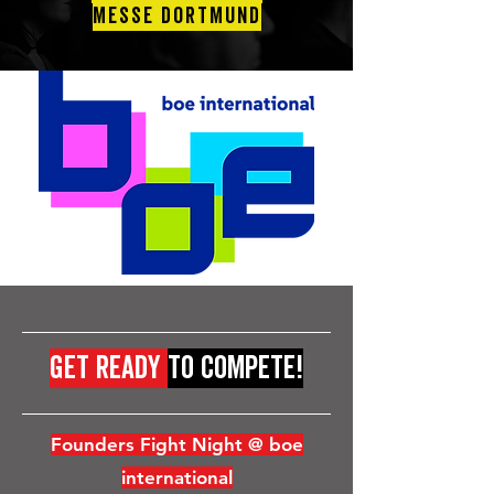
messe DORTMUND
get ready
to compete!
Founders Fight Night @ boe
international